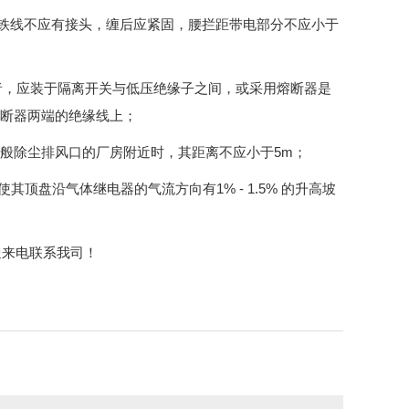
数，铁线不应有接头，缠后应紧固，腰拦距带电部分不应小于
关者，应装于隔离开关与低压绝缘子之间，或采用熔断器是
熔断器两端的绝缘线上；
一般除尘排风口的厂房附近时，其距离不应小于5m；
顶盘沿气体继电器的气流方向有1% - 1.5% 的升高坡
迎来电联系我司！