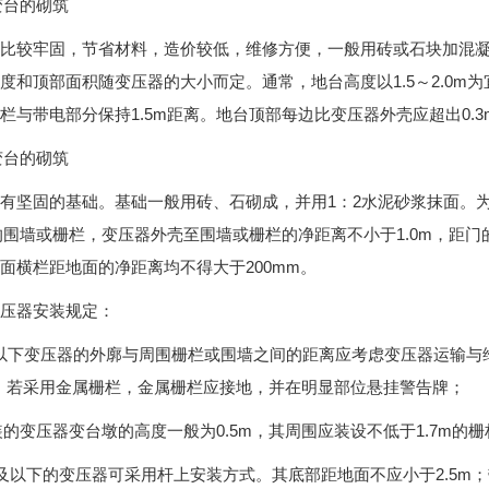
变台的砌筑
比较牢固，节省材料，造价较低，维修方便，一般用砖或石块加混
度和顶部面积随变压器的大小而定。通常，地台高度以1.5～2.0m为宜
与带电部分保持1.5m距离。地台顶部每边比变压器外壳应超出0.3m，一
变台的砌筑
有坚固的基础。基础一般用砖、石砌成，并用1：2水泥砂浆抹面。为
m的围墙或栅栏，变压器外壳至围墙或栅栏的净距离不小于1.0m，距门
面横栏距地面的净距离均不得大于200mm。
压器安装规定：
kV及以下变压器的外廓与周围栅栏或围墙之间的距离应考虑变压器运输
；若采用金属栅栏，金属栅栏应接地，并在明显部位悬挂警告牌；
安装的变压器变台墩的高度一般为0.5m，其周围应装设不低于1.7m
5kVA及以下的变压器可采用杆上安装方式。其底部距地面不应小于2.5m