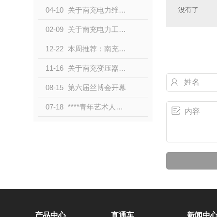
没有了
04-10
关于南充电力维修常识
02-09
关于南充电力工程和输变电工程资质的区别和联系
12-22
本周推荐：南充电力工程小知识
11-16
关于南充变压器安装技术
08-15
第六届丝博会开幕
07-18
****青年艺术人才展演拉开帷幕
产品中心
直通车
新闻中