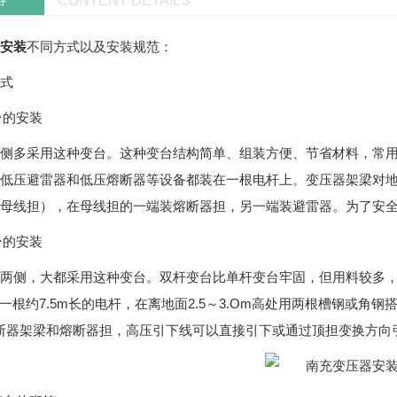
CONTENT DETAILS
安装
不同方式以及安装规范：
式
台的安装
侧多采用这种变台。这种变台结构简单、组装方便、节省材料，常用于容
低压避雷器和低压熔断器等设备都装在一根电杆上。变压器架梁对地面高度
母线担），在母线担的一端装熔断器担，另一端装避雷器。为了安
台的安装
两侧，大都采用这种变台。双杆变台比单杆变台牢固，但用料较多，造价
一根约7.5m长的电杆，在离地面2.5～3.Om高处用两根槽钢或角钢
熔断器架梁和熔断器担，高压引下线可以直接引下或通过顶担变换方