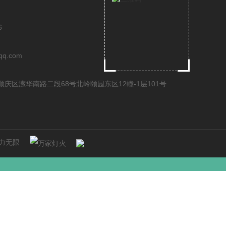
6
qq.com
庆区潆华南路二段68号北岭颐园东区12幢-1层101号
力无限