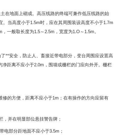
凝土在地面上砌成。高压线路的终端可兼作低压线路的始
。当高度小于1.5m时，应在其周围装设高度不小于1.7m
般取长度为1.5～2.5m，宽度为1.O～1.5m。
了**安全，防止人、畜接近带电部分，变台周围应设置高
的净距离不应小于2.0m，围墙或栅栏的门应向外开。栅栏
与维修的方便，距离不应小于1m；在有操作的方向应留有
的栅栏，并在明显部位悬挂警告牌；
；带电部分距地面不应小于3.5m；