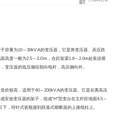
量为10～30kV.A的变压器，它是将变压器、高压跌
一般为2.5～3.Om，在距架梁1.8～2.0m处装设熔
全，变压器的低压侧应朝向电杆，高压侧向外。
较高，适用于40～200kV.A的变压器。它是在离高压
搭成安放变压器的架子，组成“H”型变台在主杆距地面4.5～
向引下，经针式瓷瓶接到跌落式熔断器的上接线柱上。