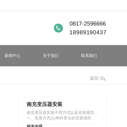
0817-2596666
18989190437
新闻中心
关于我们
联系我们
返回
南充变压器安装
南充变压器安装不同方式以及安装规范：
一、安装方式(1)单杆变台的安装城市街
道两侧多采用这种变台。这种变台结构简
相关内容