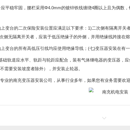
变台应平稳牢固，腰栏采用Φ4.0mm的镀锌铁线缠绕4圈以上且为偶
和地上变台的二次保险安装位置应满足以下要求：1)二次侧有隔离开
二次侧无隔离开关者，应装于低压绝缘子的外侧，并用绝缘线跨接在
和地上变台的所有高低压引线均应使用绝缘导线；(七)变压器安装在有
器基础轨道应水平、轨距与轮距应配合，装有气体继电器的变压器，应使其
不需要安装坡度者除外），并安装止轮器。
专业的南充变压器安装公司，从事行业多年，如果您有业务需要欢